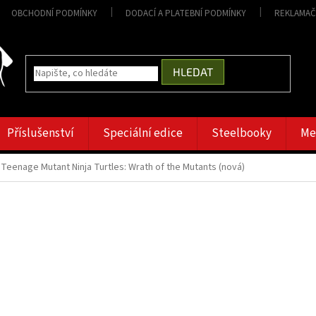
OBCHODNÍ PODMÍNKY
DODACÍ A PLATEBNÍ PODMÍNKY
REKLAMAČ
HLEDAT
Příslušenství
Speciální edice
Steelbooky
Me
Teenage Mutant Ninja Turtles: Wrath of the Mutants (nová)