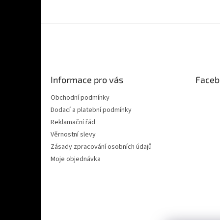
Z
á
p
a
t
Informace pro vás
Faceb
í
Obchodní podmínky
Dodací a platební podmínky
Reklamační řád
Věrnostní slevy
Zásady zpracování osobních údajů
Moje objednávka