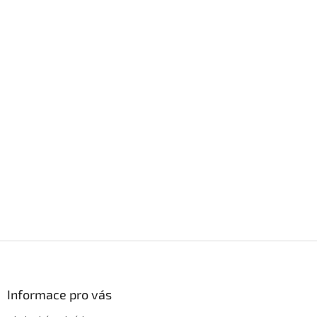
Z
á
p
a
Informace pro vás
t