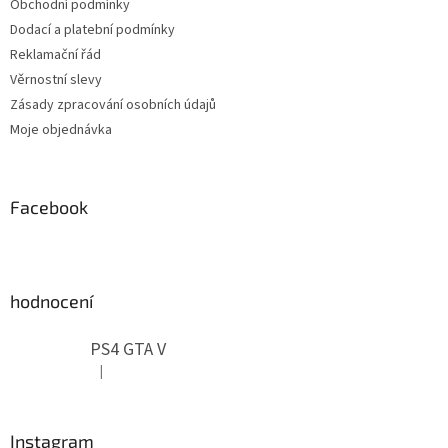
Obchodní podmínky
í
Dodací a platební podmínky
Reklamační řád
Věrnostní slevy
Zásady zpracování osobních údajů
Moje objednávka
Facebook
hodnocení
PS4 GTA V
|
Hodnocení produktu je 5 z 5 hvězdiček.
Instagram