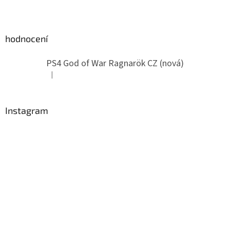
hodnocení
PS4 God of War Ragnarök CZ (nová)
|
Hodnocení produktu je 5 z 5 hvězdiček.
Instagram