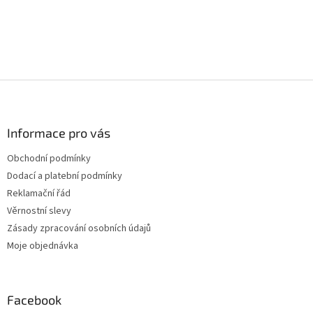
Z
á
p
a
Informace pro vás
t
Obchodní podmínky
í
Dodací a platební podmínky
Reklamační řád
Věrnostní slevy
Zásady zpracování osobních údajů
Moje objednávka
Facebook