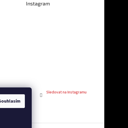
Instagram
e 5 z 5 hvězdiček.
Sledovat na Instagramu
Souhlasím
vosti
Facebook