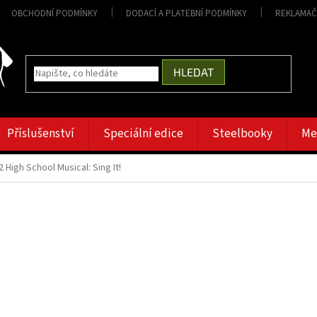
OBCHODNÍ PODMÍNKY
DODACÍ A PLATEBNÍ PODMÍNKY
REKLAMAČ
HLEDAT
Příslušenství
Speciální edice
Steelbooky
Me
 High School Musical: Sing It!