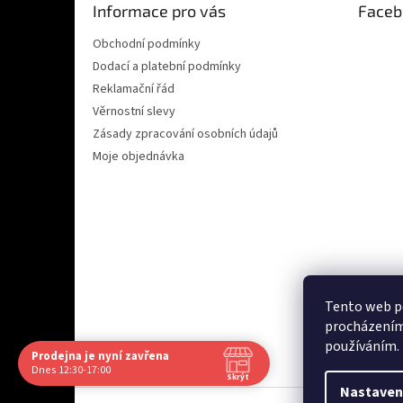
Informace pro vás
Faceb
í
Obchodní podmínky
Dodací a platební podmínky
Reklamační řád
Věrnostní slevy
Zásady zpracování osobních údajů
Moje objednávka
Tento web po
procházením 
Ověřeno zákazn
používáním.
Prodejna je nyní zavřena
Navštivte nás osobně
Dnes 12:30-17:00
Skrýt
Čas
Pauza
Nastaven