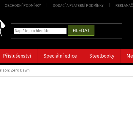
OBCHODNÍ PODMÍNKY
DODACÍ A PLATEBNÍ PODMÍNKY
REKLAMAČ
HLEDAT
Příslušenství
Speciální edice
Steelbooky
Me
rizon: Zero Dawn