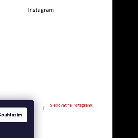
Instagram
e 5 z 5 hvězdiček.
Sledovat na Instagramu
Souhlasím
vosti
Facebook