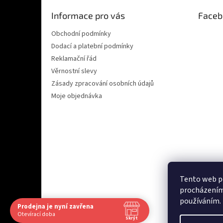
t
Informace pro vás
Faceb
í
Obchodní podmínky
Dodací a platební podmínky
Reklamační řád
Věrnostní slevy
Zásady zpracování osobních údajů
Moje objednávka
Tento web po
procházením 
Ověřeno zákazn
používáním.
Prodejna je nyní zavřena
Navštivte nás osobně
Otevírací doba
Skrýt