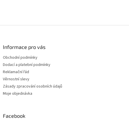
Z
á
p
a
Informace pro vás
t
Obchodní podmínky
í
Dodací a platební podmínky
Reklamační řád
Věrnostní slevy
Zásady zpracování osobních údajů
Moje objednávka
Facebook