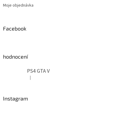
Moje objednávka
Facebook
hodnocení
PS4 GTA V
|
Hodnocení produktu je 5 z 5 hvězdiček.
Instagram