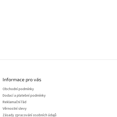
Z
á
p
a
Informace pro vás
t
Obchodní podmínky
í
Dodací a platební podmínky
Reklamační řád
Věrnostní slevy
Zásady zpracování osobních údajů