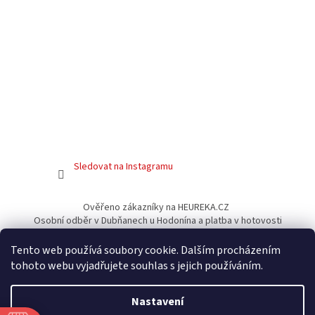
Sledovat na Instagramu
Ověřeno zákazníky na HEUREKA.CZ
Osobní odběr v Dubňanech u Hodonína a platba v hotovosti
Facebook
Tento web používá soubory cookie. Dalším procházením
tohoto webu vyjadřujete souhlas s jejich používáním.
Nastavení
Vytvořil Shoptet