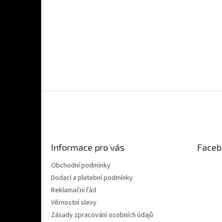
Z
á
p
a
t
Informace pro vás
Faceb
í
Obchodní podmínky
Dodací a platební podmínky
Reklamační řád
Věrnostní slevy
Zásady zpracování osobních údajů