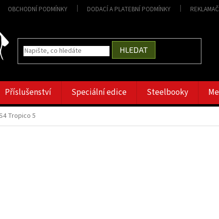
OBCHODNÍ PODMÍNKY
DODACÍ A PLATEBNÍ PODMÍNKY
REKLAMAČ
HLEDAT
Příslušenství
Speciální edice
Steelbooky
Me
S4 Tropico 5