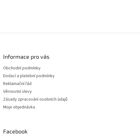
Z
á
p
a
Informace pro vás
t
Obchodní podmínky
í
Dodací a platební podmínky
Reklamační řád
Věrnostní slevy
Zásady zpracování osobních údajů
Moje objednávka
Facebook