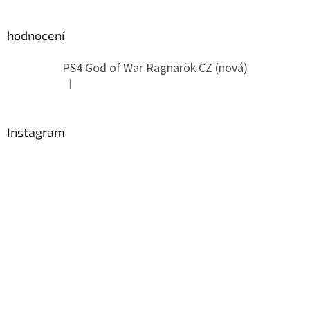
hodnocení
PS4 God of War Ragnarök CZ (nová)
|
Hodnocení produktu je 5 z 5 hvězdiček.
Instagram