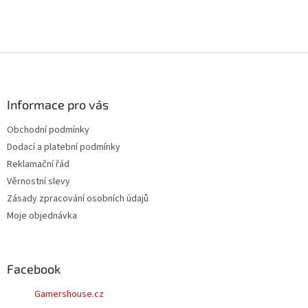
Z
á
p
a
Informace pro vás
t
Obchodní podmínky
í
Dodací a platební podmínky
Reklamační řád
Věrnostní slevy
Zásady zpracování osobních údajů
Moje objednávka
Facebook
Gamershouse.cz