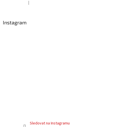
|
Hodnocení produktu je 5 z 5 hvězdiček.
Instagram
Sledovat na Instagramu