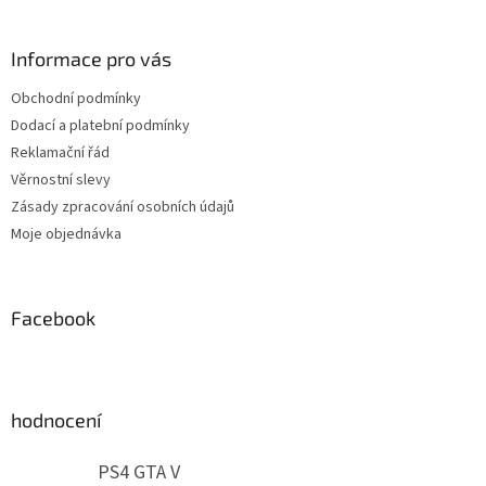
á
p
a
Informace pro vás
t
Obchodní podmínky
í
Dodací a platební podmínky
Reklamační řád
Věrnostní slevy
Zásady zpracování osobních údajů
Moje objednávka
Facebook
hodnocení
PS4 GTA V