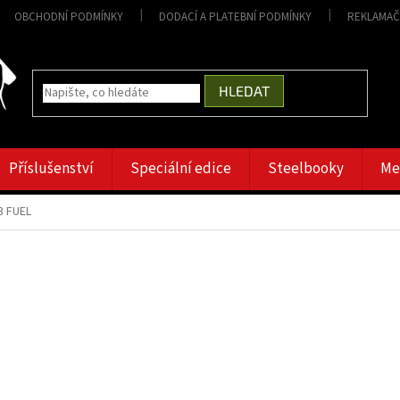
OBCHODNÍ PODMÍNKY
DODACÍ A PLATEBNÍ PODMÍNKY
REKLAMAČ
HLEDAT
Příslušenství
Speciální edice
Steelbooky
Me
3 FUEL