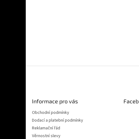
Z
á
p
a
t
Informace pro vás
Faceb
í
Obchodní podmínky
Dodací a platební podmínky
Reklamační řád
Věrnostní slevy