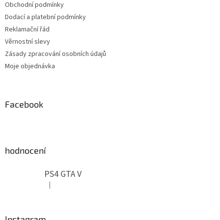
Obchodní podmínky
í
Dodací a platební podmínky
Reklamační řád
Věrnostní slevy
Zásady zpracování osobních údajů
Moje objednávka
Facebook
hodnocení
PS4 GTA V
|
Hodnocení produktu je 5 z 5 hvězdiček.
Instagram