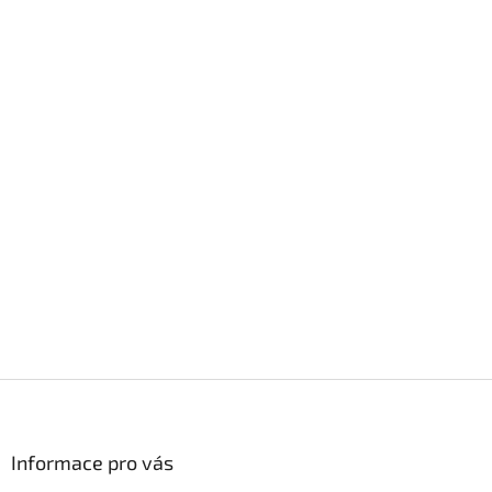
Z
á
p
a
Informace pro vás
t