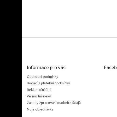
Z
á
p
a
t
Informace pro vás
Faceb
í
Obchodní podmínky
Dodací a platební podmínky
Reklamační řád
Věrnostní slevy
Zásady zpracování osobních údajů
Moje objednávka