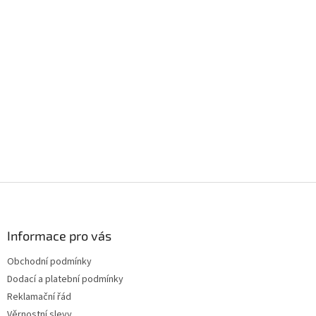
Z
á
p
a
Informace pro vás
t
Obchodní podmínky
í
Dodací a platební podmínky
Reklamační řád
Věrnostní slevy