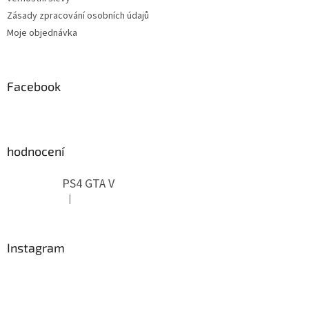
Zásady zpracování osobních údajů
Moje objednávka
Facebook
hodnocení
PS4 GTA V
|
Hodnocení produktu je 5 z 5 hvězdiček.
Instagram