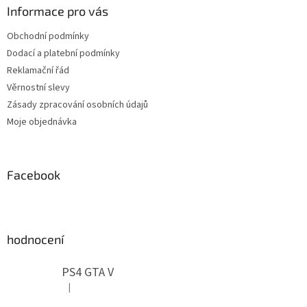
a
Informace pro vás
t
Obchodní podmínky
í
Dodací a platební podmínky
Reklamační řád
Věrnostní slevy
Zásady zpracování osobních údajů
Moje objednávka
Facebook
hodnocení
PS4 GTA V
|
Hodnocení produktu je 5 z 5 hvězdiček.