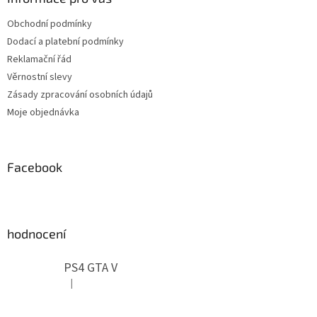
t
Obchodní podmínky
í
Dodací a platební podmínky
Reklamační řád
Věrnostní slevy
Zásady zpracování osobních údajů
Moje objednávka
Facebook
hodnocení
PS4 GTA V
|
Hodnocení produktu je 5 z 5 hvězdiček.