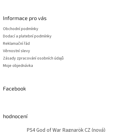
á
p
a
Informace pro vás
t
Obchodní podmínky
í
Dodací a platební podmínky
Reklamační řád
Věrnostní slevy
Zásady zpracování osobních údajů
Moje objednávka
Facebook
hodnocení
PS4 God of War Ragnarök CZ (nová)