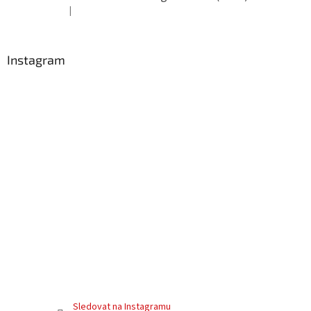
|
Hodnocení produktu je 5 z 5 hvězdiček.
Instagram
Sledovat na Instagramu