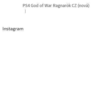
PS4 God of War Ragnarök CZ (nová)
|
Hodnocení produktu je 5 z 5 hvězdiček.
Instagram