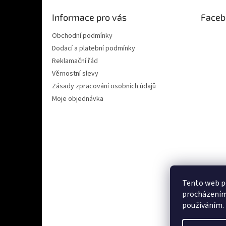
t
Informace pro vás
Faceb
í
Obchodní podmínky
Dodací a platební podmínky
Reklamační řád
Věrnostní slevy
Zásady zpracování osobních údajů
Moje objednávka
Tento web po
procházením 
Ověřeno zákazn
používáním.