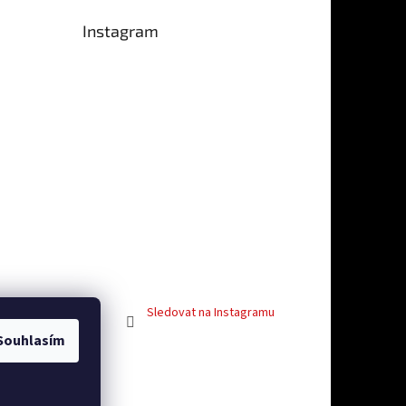
Instagram
e 5 z 5 hvězdiček.
Sledovat na Instagramu
Souhlasím
vosti
Facebook