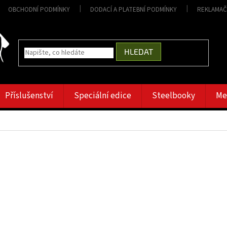
OBCHODNÍ PODMÍNKY
DODACÍ A PLATEBNÍ PODMÍNKY
REKLAMAČ
HLEDAT
Příslušenství
Speciální edice
Steelbooky
Me