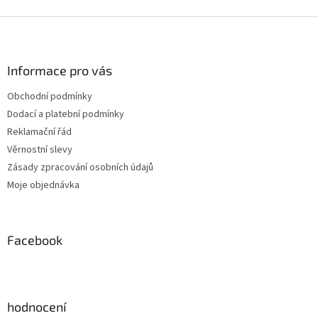
Z
á
p
a
Informace pro vás
t
Obchodní podmínky
í
Dodací a platební podmínky
Reklamační řád
Věrnostní slevy
Zásady zpracování osobních údajů
Moje objednávka
Facebook
hodnocení