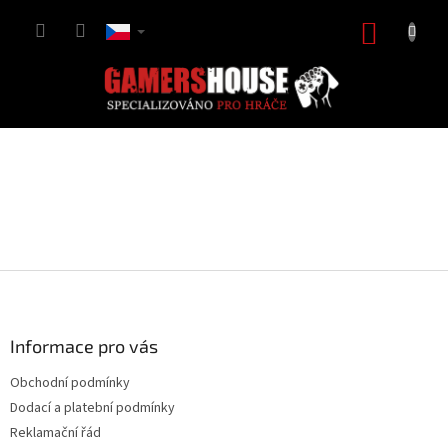
Přejít
na
NÁKUP
obsah
KOŠÍK
Z
á
p
a
Informace pro vás
t
Obchodní podmínky
í
Dodací a platební podmínky
Reklamační řád