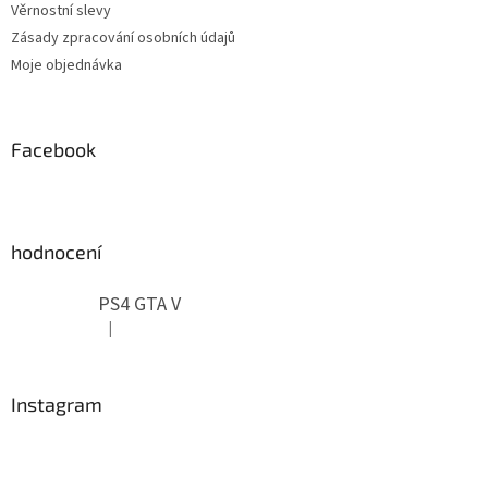
Věrnostní slevy
Zásady zpracování osobních údajů
Moje objednávka
Facebook
hodnocení
PS4 GTA V
|
Hodnocení produktu je 5 z 5 hvězdiček.
Instagram