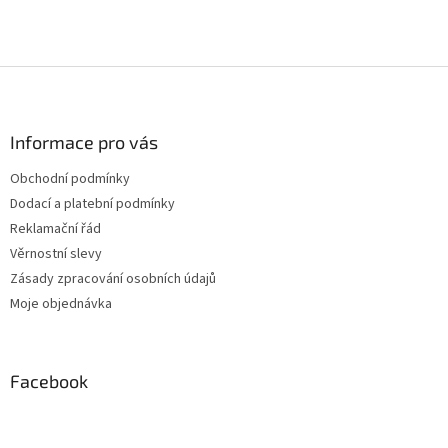
Z
á
p
a
Informace pro vás
t
Obchodní podmínky
í
Dodací a platební podmínky
Reklamační řád
Věrnostní slevy
Zásady zpracování osobních údajů
Moje objednávka
Facebook