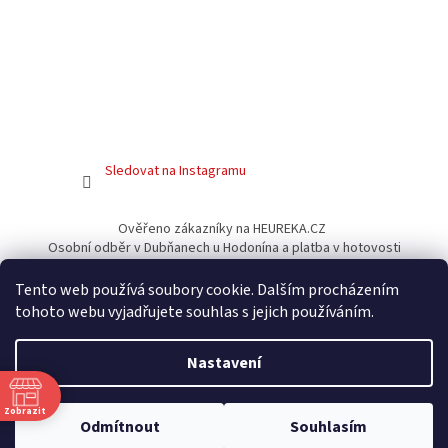
Sledovat na Instagramu
Ověřeno zákazníky na HEUREKA.CZ
Osobní odběr v Dubňanech u Hodonína a platba v hotovosti
Facebook
Tento web používá soubory cookie. Dalším procházením
tohoto webu vyjadřujete souhlas s jejich používáním.
Nastavení
Vytvořil Shoptet
Zobrazit
Odmítnout
Souhlasím
Copyright 2026
Gamershouse.cz
. Všechna práva vyhrazena.