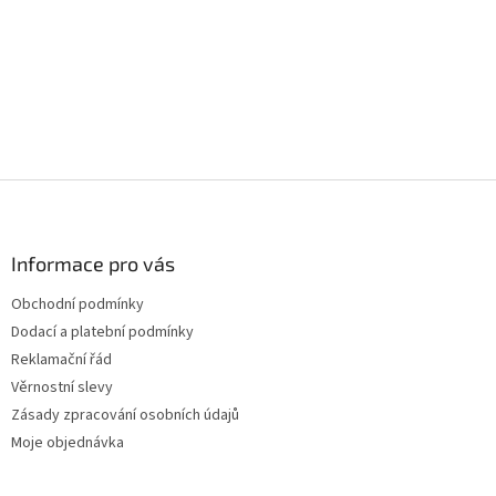
Z
á
p
a
Informace pro vás
t
Obchodní podmínky
í
Dodací a platební podmínky
Reklamační řád
Věrnostní slevy
Zásady zpracování osobních údajů
Moje objednávka